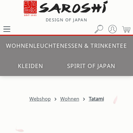
Zum Hauptinhalt springen
DESIGN OF JAPAN
W
WOHNEN
LEUCHTEN
ESSEN & TRINKEN
TEE
KLEIDEN
SPIRIT OF JAPAN
Webshop
Wohnen
Tatami