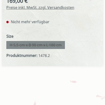
169,00 €
Regulärer Preis:
Preise inkl. MwSt. zzgl. Versandkosten
Nicht mehr verfügbar
auswählen
Size
H 5,5 cm x B 90 cm x L 180 cm
(Diese Option ist zurzeit nicht verfügbar.)
Produktnummer:
1478.2