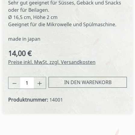
Sehr gut geeignet für Süsses, Gebäck und Snacks
oder für Beilagen.
Ø 16,5 cm, Höhe 2 cm
Geeignet für die Mikrowelle und Spülmaschine.
made in japan
14,00 €
Regulärer Preis:
Preise inkl. MwSt. zzgl. Versandkosten
Produkt Anzahl: Gib den gewünschten We
IN DEN WARENKORB
Produktnummer:
14001