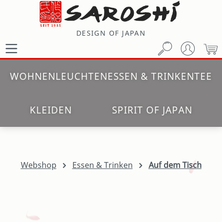
Zum Hauptinhalt springen
DESIGN OF JAPAN
W
WOHNEN
LEUCHTEN
ESSEN & TRINKEN
TEE
KLEIDEN
SPIRIT OF JAPAN
Webshop
Essen & Trinken
Auf dem Tisch