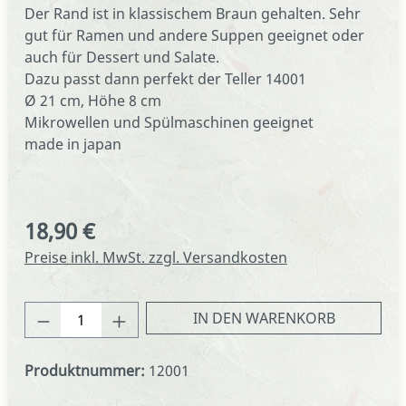
Der Rand ist in klassischem Braun gehalten. Sehr
gut für Ramen und andere Suppen geeignet oder
auch f
ür Dessert und Salate.
Dazu passt dann perfekt der Teller 14001
Ø 21 cm, Höhe 8 cm
Mikrowellen und Spülmaschinen geeignet
made in japan
18,90 €
Regulärer Preis:
Preise inkl. MwSt. zzgl. Versandkosten
Produkt Anzahl: Gib den gewünschten We
IN DEN WARENKORB
Produktnummer:
12001