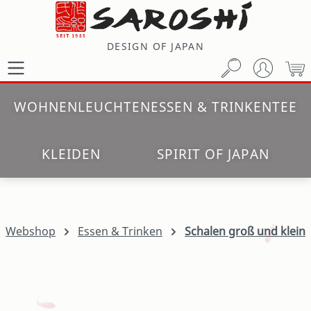
Zum Hauptinhalt springen
DESIGN OF JAPAN
W
WOHNEN
LEUCHTEN
ESSEN & TRINKEN
TEE
KLEIDEN
SPIRIT OF JAPAN
Webshop
Essen & Trinken
Schalen groß und klein