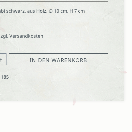
bi schwarz, aus Holz, ∅ 10 cm, H 7 cm
 zzgl. Versandkosten
hl: Gib den gewünschten Wert ein oder
IN DEN WARENKORB
1185