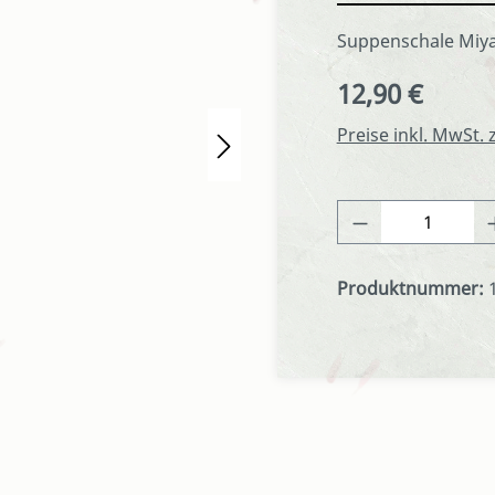
Suppenschale Miya
12,90 €
Regulärer Preis:
Preise inkl. MwSt.
Produkt Anza
Produktnummer: