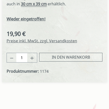
auch in
30 cm x 39 cm
erhältlich.
Wieder eingetroffen!
19,90 €
Regulärer Preis:
Preise inkl. MwSt. zzgl. Versandkosten
Produkt Anzahl: Gib den gewünschten We
IN DEN WARENKORB
Produktnummer:
1174