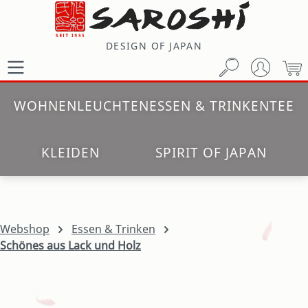
Zum Hauptinhalt springen
DESIGN OF JAPAN
W
WOHNEN
LEUCHTEN
ESSEN & TRINKEN
TEE
KLEIDEN
SPIRIT OF JAPAN
Webshop
Essen & Trinken
Schönes aus Lack und Holz