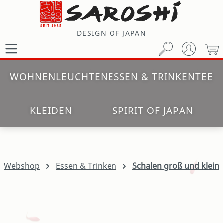
Zum Hauptinhalt springen
DESIGN OF JAPAN
W
WOHNEN
LEUCHTEN
ESSEN & TRINKEN
TEE
KLEIDEN
SPIRIT OF JAPAN
Webshop
Essen & Trinken
Schalen groß und klein