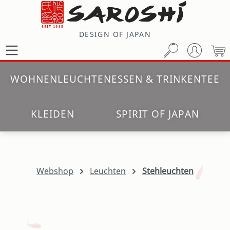
Zum Hauptinhalt springen
DESIGN OF JAPAN
W
WOHNEN
LEUCHTEN
ESSEN & TRINKEN
TEE
KLEIDEN
SPIRIT OF JAPAN
Webshop
Leuchten
Stehleuchten