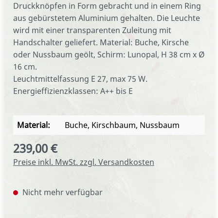
Druckknöpfen in Form gebracht und in einem Ring
aus gebürstetem Aluminium gehalten. Die Leuchte
wird mit einer transparenten Zuleitung mit
Handschalter geliefert. Material: Buche, Kirsche
oder Nussbaum geölt, Schirm: Lunopal, H 38 cm x Ø
16 cm.
Leuchtmittelfassung E 27, max 75 W.
Energieffizienzklassen: A++ bis E
Material:
Buche, Kirschbaum, Nussbaum
239,00 €
Regulärer Preis:
Preise inkl. MwSt. zzgl. Versandkosten
Nicht mehr verfügbar