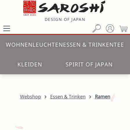
Zum Hauptinhalt springen
DESIGN OF JAPAN
W
WOHNEN
LEUCHTEN
ESSEN & TRINKEN
TEE
KLEIDEN
SPIRIT OF JAPAN
Webshop
Essen & Trinken
Ramen