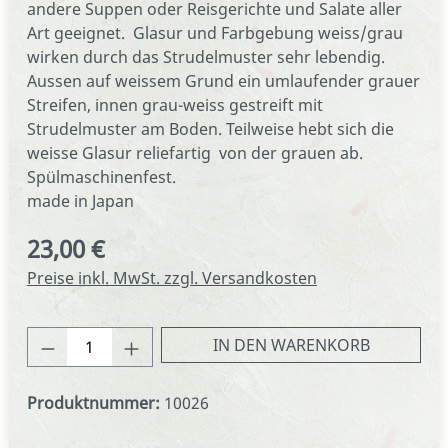
andere Suppen oder Reisgerichte und Salate aller
Art geeignet. Glasur und Farbgebung weiss/grau
wirken durch das Strudelmuster sehr lebendig.
Aussen auf weissem Grund ein umlaufender grauer
Streifen, innen grau-weiss gestreift mit
Strudelmuster am Boden. Teilweise hebt sich die
weisse Glasur reliefartig von der grauen ab.
Spülmaschinenfest.
made in Japan
23,00 €
Regulärer Preis:
Preise inkl. MwSt. zzgl. Versandkosten
Produkt Anzahl: Gib den gewünschten We
IN DEN WARENKORB
Produktnummer:
10026